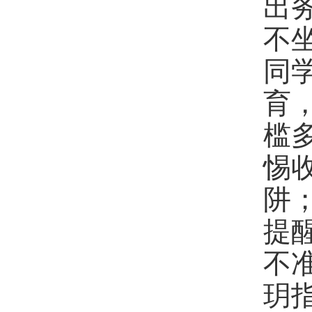
出
不
同
育
槛
惕收
阱
提
不
玥