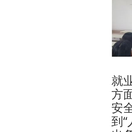
会
就
方
安
到