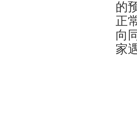
的
正
向
家