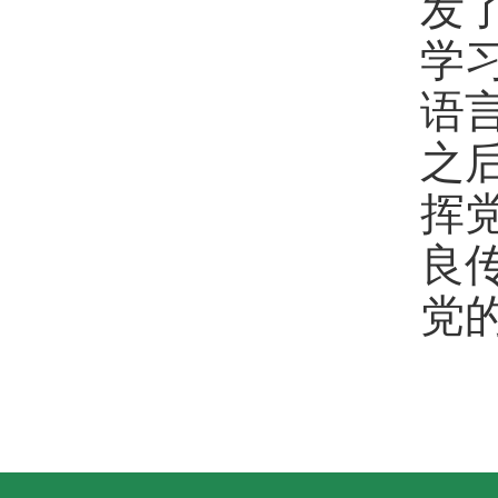
发
学
语
之
挥
良
党