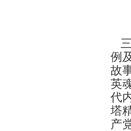
例
故
英
代
塔
产