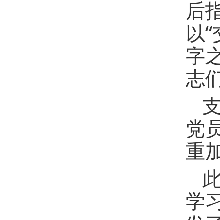
后
以“
字
志
党
重
学