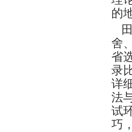
的
舍
省
录
详
法
试
巧