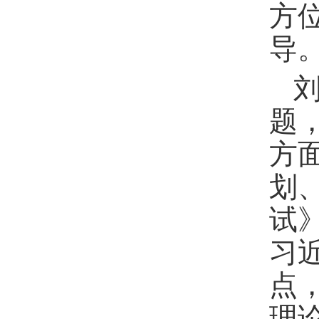
方
导
题
方
划
试
习
点
理