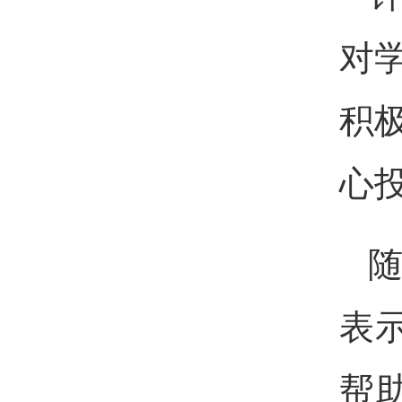
对
积
心
随
表
帮