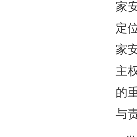
家
定
家
主
的
与