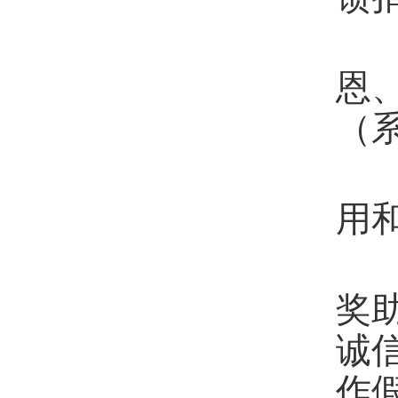
第
恩
（
第
用
第
奖
诚
作