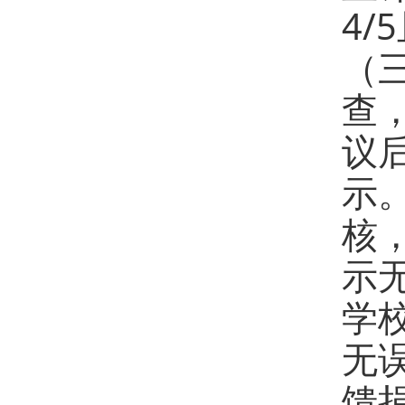
4
（
查
议
示
核
示
学
无
馈