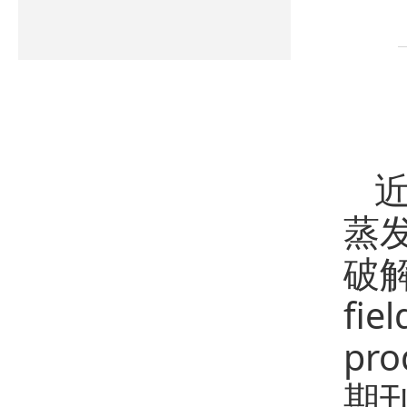
蒸
破解
fie
pr
期刊《