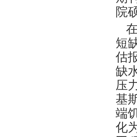
院
短
估
缺
压
基
端
化