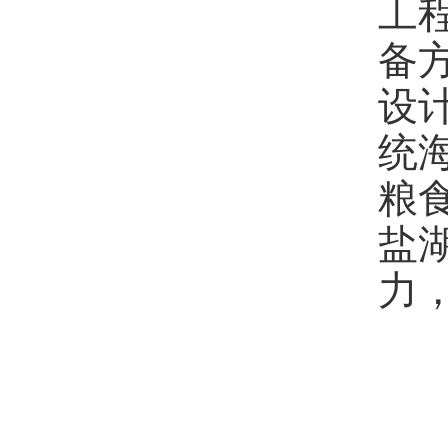
工
备
设
统
粮
盐
力