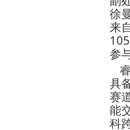
副
徐
来
1
参
具
赛
能
科