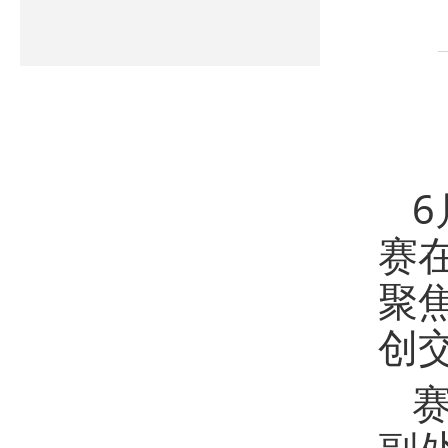
6
赛
聚
创