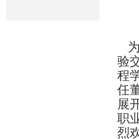
验
程
任
展
职
烈