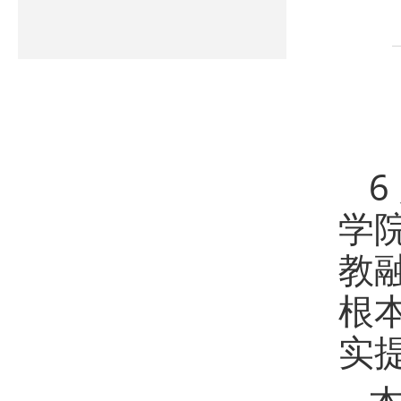
6
学院
教
根
实