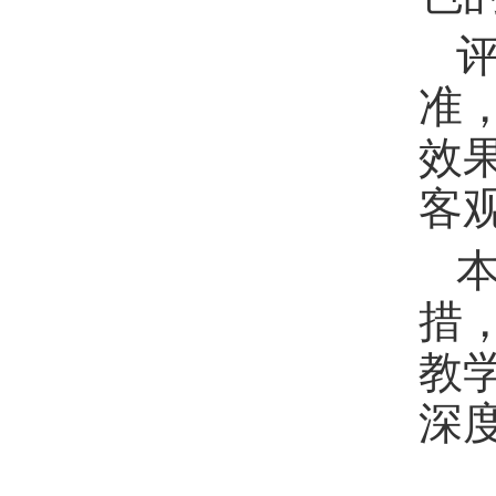
准
效
客
措
教
深