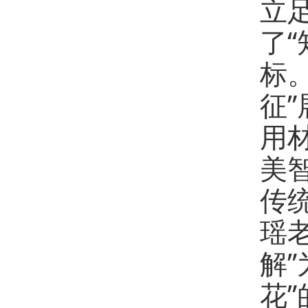
立
了
标
征
用
美
传
瑶
解
花