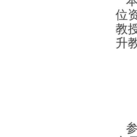
位
教
升