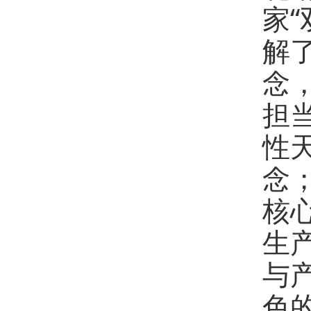
家
解
念
担
性
念
核
生
与
色