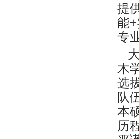
提
能
专
木
选
队
本
历