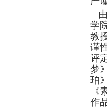
严
学
教
谨
评
梦
珀
《
作