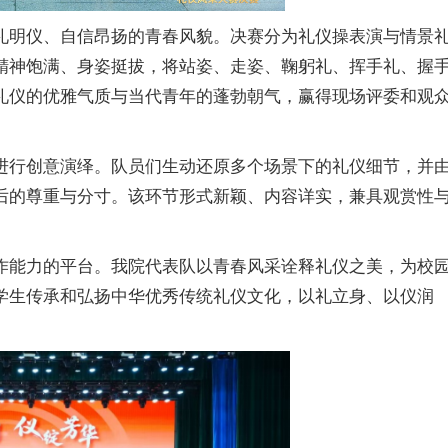
礼明仪、自信昂扬的青春风貌。决赛分为礼仪操表演与情景
精神饱满、身姿挺拔，将站姿、走姿、鞠躬礼、挥手礼、握
礼仪的优雅气质与当代青年的蓬勃朝气，赢得现场评委和观
进行创意演绎。队员们生动还原多个场景下的礼仪细节，并
后的尊重与分寸。该环节形式新颖、内容详实，兼具观赏性
作能力的平台。我院代表队以青春风采诠释礼仪之美，为校
学生传承和弘扬中华优秀传统礼仪文化，以礼立身、以仪润