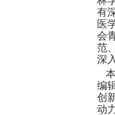
林
有
医
会
范
深
编
创
动