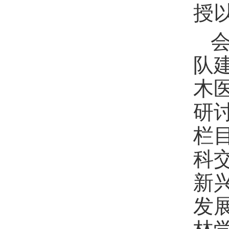
授
队
木
研
栏
科
新
发