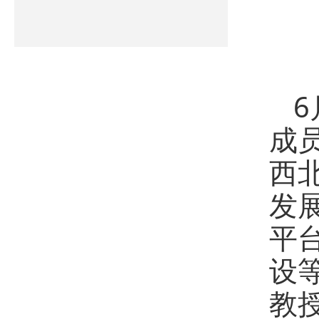
成
西
发
平
设
教