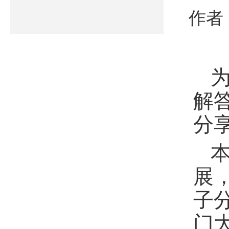
作者
解
分
展
子
门