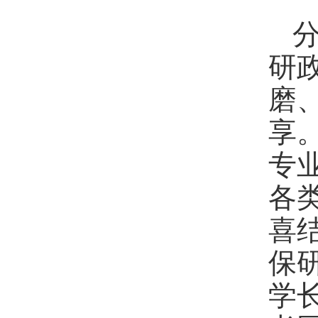
研
磨
享
专
各
喜
保
学