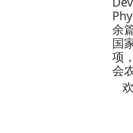
Dev
Phy
余
国
项
会