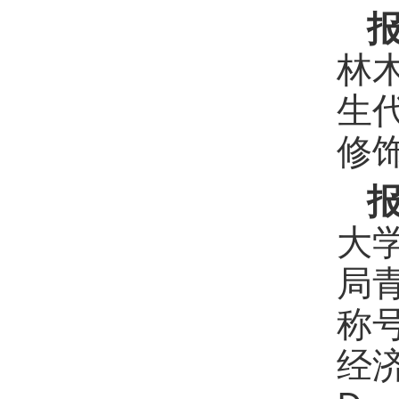
林
生
修
大
局
称
经